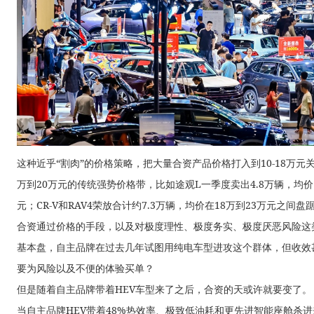
这种近乎“割肉”的价格策略，把大量合资产品价格打入到10-18万元
万到20万元的传统强势价格带，比如途观L一季度卖出4.8万辆，均价1
元；CR-V和RAV4荣放合计约7.3万辆，均价在18万到23万元之间盘
合资通过价格的手段，以及对极度理性、极度务实、极度厌恶风险这
基本盘，自主品牌在过去几年试图用纯电车型进攻这个群体，但收效
要为风险以及不便的体验买单？
但是随着自主品牌带着HEV车型来了之后，合资的天或许就要变了。
当自主品牌HEV带着48%热效率、极致低油耗和更先进智能座舱杀