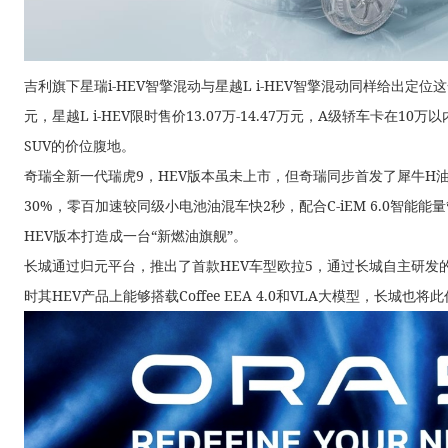
吉利旗下星瑞i-HEV智擎混动与星越L i-HEV智擎混动同样给出定位这一
元，星越L i-HEV限时售价13.07万-14.47万元，A级轿车卡在1
SUV的价位腹地。
奇瑞全新一代瑞虎9，HEV版本虽未上市，但奇瑞同步首发了犀牛H油
30%，零百加速较同级小电池油混车快2秒，配合C-iEM 6.0智能
HEV版本打造成一台“新燃油旗舰”。
长城通过归元平台，推出了首款HEV车型欧拉5，通过长城自主研发的两挡
时其HEV产品上能够搭载Coffee EEA 4.0和VLA大模型，长城也