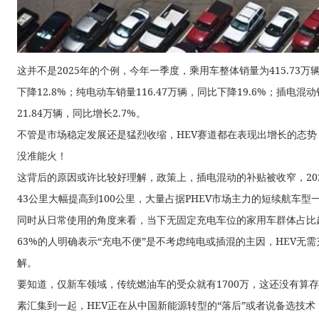
这并不是2025年的个例，今年一季度，乘用车整体销量为415.73万辆
下降12.8%；纯电动车销量116.47万辆，同比下降19.6%；插电混动
21.84万辆，同比增长2.7%。
不管是市场稳定发展还是猛烈收缩，HEV赛道都在表现出增长的态势，
没准能火！
这背后的原因或许比较好理解，政策上，插电混动的补贴被收窄，20
43公里大幅提高到100公里，大量占据PHEV市场主力的短续航车
同时从日常使用的角度来看，当下无固定充电车位的家用车群体占比超过
63%的人明确表示“充电不便”是不考虑纯电或插混的主因，HEV无
解。
要知道，仅新车领域，传统燃油车的受众就有1700万，这还没有算
素汇集到一起，HEV正在从中国新能源转型的“落后”或者说备选技