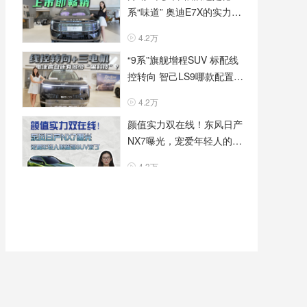
系“味道” 奥迪E7X的实力如
何？
4.2万
“9系”旗舰增程SUV 标配线
控转向 智己LS9哪款配置更
有性价比？
4.2万
颜值实力双在线！东风日产
NX7曝光，宠爱年轻人的插
混 SUV来了
4.3万
传祺越7正式亮相，重新定
义最舒适悦野方盒子
4.8万
裸车不到20万起 后轮转向
+激光雷达 智己L6抄底老款
还是等新款？
4.2万