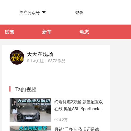
关注公众号
登录
试驾
新车
动态
天天在现场
6.1w关注
|
6372作品
Ta的视频
终端优惠2万起 颜值配置双
在线 奥迪A5L Sportback入
门版就够用
4.2万
月销4千多台 依旧还是德