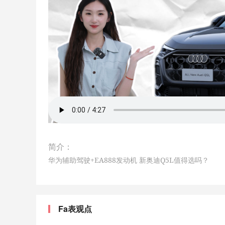
简介：
华为辅助驾驶+EA888发动机 新奥迪Q5L值得选吗？
Fa表观点