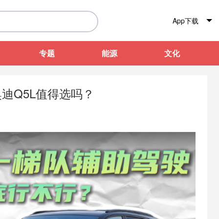
App下载
专题
能源
文化
奥迪Q5L值得选吗？