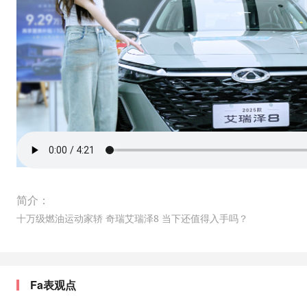
简介：
十万级燃油运动家轿 奇瑞艾瑞泽8 当下还值得入手吗？
Fa表观点