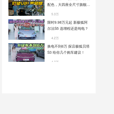
配色，大四座全尺寸旗舰体
验再升级
5.3万
限时9.98万元起 新极狐阿
尔法S5 选增程还是纯电？
4.2万
换电不到6万 探店极狐贝塔
S3 给你几个购车建议！
4.2万
月销超6千台 终端优惠11万
起 奥迪Q5L油电混合版更
具性价比
5万
月销7千多台 小巧灵便空间
亮眼 极狐贝塔T1选中配性
价比高
4.1万