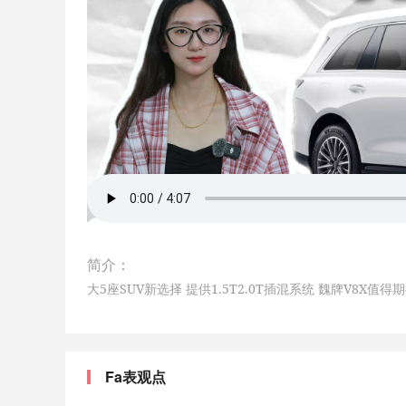
简介：
大5座SUV新选择 提供1.5T2.0T插混系统 魏牌V8X值得
Fa表观点