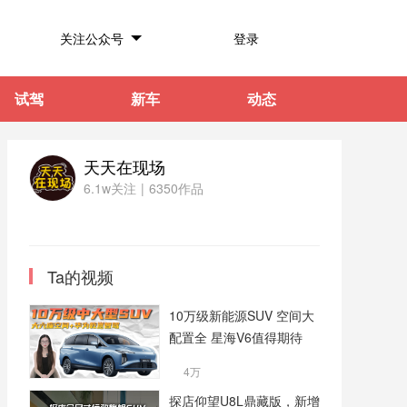
关注公众号
登录
试驾
新车
动态
天天在现场
6.1w关注
|
6350作品
Ta的视频
10万级新能源SUV 空间大
配置全 星海V6值得期待
4万
探店仰望U8L鼎藏版，新增