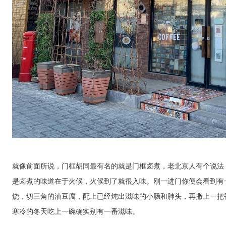
就像前面所说，门框胡同最有名的就是门框卤煮，老北京人有个说法
是卤煮的味道在于火候，火候到了就很入味。刚一进门你便会看到有
烧，切三角的油豆腐，配上已经炖出滋味的小肠和肺头，再撒上一把
寒冷的冬天吃上一碗确实别有一番滋味。