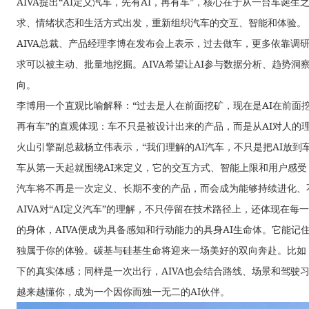
AIVA提出“AI定义汽车，先有AI，再有车”，核心在于从一台车诞
求、情绪状态和生活方式出发，重新组织汽车的交互、智能和体验。
AIVA总裁、产品经理李博在发布会上表示，过去做车，更多依靠调
求可以被主动、批量地挖掘。AIVA希望让AI参与数据分析、趋势
向。
李博用一个直观比喻解释：“过去是人在前面挖矿，现在是AI在前面挖
再有车”的直观体现：车不只是被设计出来的产品，而是从AI对人的
火山引擎副总裁杨立伟表示，“我们理解的AI汽车，不只是把AI放到
车从第一天起就围绕AI来定义，它的交互方式、智能上限和用户感受
汽车将不再是一次定义、长期不变的产品，而会成为能够持续进化、
AIVA对“AI定义汽车”的理解，不只停留在技术路径上，还体现在
的身体，AIVA便成为具备感知和行动能力的具身AI生命体。它能
独属于你的体验。碳基与硅基生命将迎来一场美好的双向奔赴。比如，
下的真实体感；同样是一次出行，AIVA也会结合路线、场景和驾驶
越来越懂你，成为一个因你而独一无二的AI伙伴。